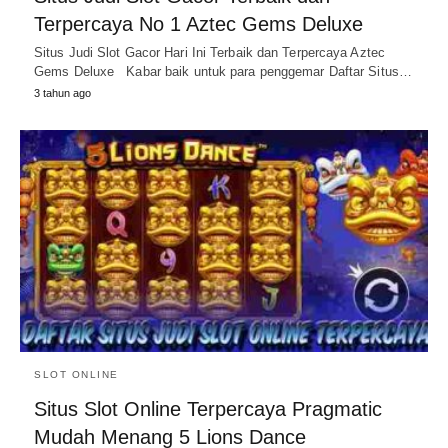
Terpercaya No 1 Aztec Gems Deluxe
Situs Judi Slot Gacor Hari Ini Terbaik dan Terpercaya Aztec
Gems Deluxe Kabar baik untuk para penggemar Daftar Situs…
3 tahun ago
SLOT ONLINE
Situs Slot Online Terpercaya Pragmatic
Mudah Menang 5 Lions Dance