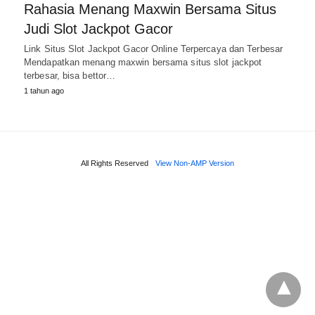
Rahasia Menang Maxwin Bersama Situs
Judi Slot Jackpot Gacor
Link Situs Slot Jackpot Gacor Online Terpercaya dan Terbesar
Mendapatkan menang maxwin bersama situs slot jackpot
terbesar, bisa bettor…
1 tahun ago
All Rights Reserved
View Non-AMP Version